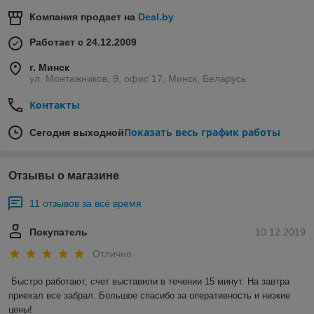
его модулей. Значение суммарного выходного
Компания продает на
Deal.by
тока ПКЗ-АР® также определяется общим
числом составляющих его модулей.
Работает с 24.12.2009
Силовые модули БМ имеют ряд исполнений по
г. Минск
выходной мощности: 0,1 кВт; 0,3 кВт; 0,6 кВт; 1 кВт;
ул. Монтажников, 9, офис 17, Минск, Беларусь
1,25 кВт и являются полностью
взаимозаменяемыми, что позволяет собрать станцию
Контакты
для катодной защиты необходимой мощности.
Показать весь график работы
Сегодня выходной
Отзывы о магазине
11 отзывов за всё время
Покупатель
10.12.2019
Отлично
Быстро работают, счет выставили в течении 15 минут. На завтра 
приехал все забрал. Большое спасибо за оперативность и низкие 
цены!