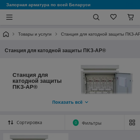
Запорная арматура по всей Беларуси
Товары и услуги
Станция для катодной защиты ПКЗ-А
Станция для катодной защиты ПКЗ-АР®
Станция для
катодной защиты
ПКЗ-АР®
Преобразователь ПКЗ –
Показать всё
АР®
предназначен для
катодной защиты от
электрохимической коррозии
подземных металлических
Сортировка
0
Фильтры
сооружений, в том числе
магистральных и городских
трубопроводов, электрических кабелей, резервуаров