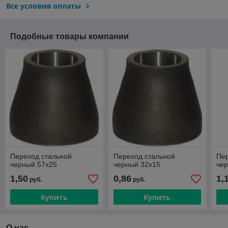
Все условия оплаты
Подобные товары компании
Переход стальной
Переход стальной
Пер
черный 57х25
черный 32х15
че
1,50
0,86
1,
руб.
руб.
Купить
Купить
О нас