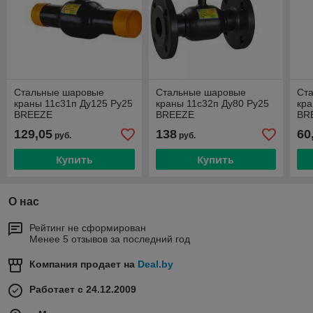
Стальные шаровые
Стальные шаровые
Ст
краны 11с31п Ду125 Ру25
краны 11с32п Ду80 Ру25
кра
BREEZE
BREEZE
BR
129,05
138
60
руб.
руб.
Купить
Купить
О нас
Рейтинг не сформирован
Менее 5 отзывов за последний год
Компания продает на
Deal.by
Работает с 24.12.2009