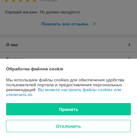
Отлично
Хороший магазин. Но далеко находится.
Показать все отзывы
О нас
Контакты
Обработка файлов cookie
Доставка и оплата
Мы используем файлы cookies для обеспечения удобства
пользователей портала и предоставления персональных
График работы
рекомендаций.
Вы можете настроить файлы cookies или
отключить их.
Полная версия сайта
Принять
Политика обработки cookies
Отклонить
Сайт создан на платформе Deal.by