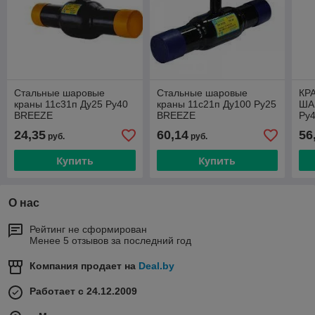
Стальные шаровые
Стальные шаровые
КР
краны 11с31п Ду25 Ру40
краны 11с21п Ду100 Ру25
ША
BREEZE
BREEZE
Ру
24,35
60,14
56
руб.
руб.
Купить
Купить
О нас
Рейтинг не сформирован
Менее 5 отзывов за последний год
Компания продает на
Deal.by
Работает с 24.12.2009