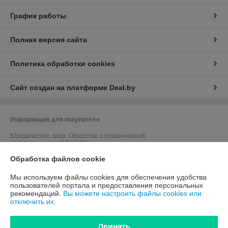
График работы
Полная версия сайта
Политика обработки cookies
Сайт создан на платформе Deal.by
Информация для покупателя
Юридическое лицо:
Общество с ограниченной
ответственность"АРКОИС"
220019, г.Минск, ул. Монтажников, 9, офис 17
Обработка файлов cookie
Регистрационный номер ЕГР: 192965609
Мы используем файлы cookies для обеспечения удобства
УНП: 192965609
пользователей портала и предоставления персональных
рекомендаций.
Вы можете настроить файлы cookies или
Регистрационный орган: Мингорисполком
отключить их.
Дата регистрации компании: 06.09.2017
Принять