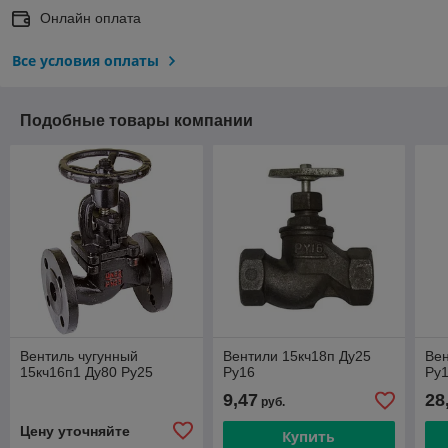
Онлайн оплата
Все условия оплаты
Подобные товары компании
Вентиль чугунный
Вентили 15кч18п Ду25
Вен
15кч16п1 Ду80 Ру25
Ру16
Ру
9,47
28
руб.
Цену уточняйте
Купить