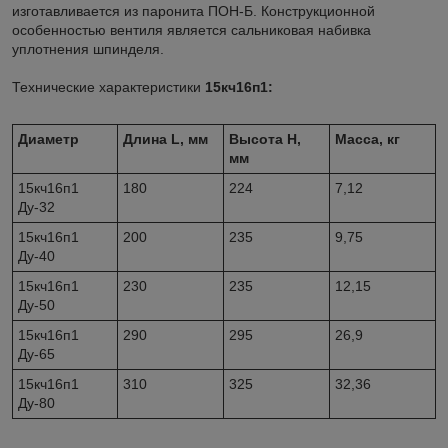
изготавливается из паронита ПОН-Б. Конструкционной
особенностью вентиля является сальниковая набивка
уплотнения шпинделя.
Технические характеристики
15кч16п1:
Диаметр
Длина L, мм
Высота H,
Масса, кг
мм
15кч16п1
180
224
7,12
Ду-32
15кч16п1
200
235
9,75
Ду-40
15кч16п1
230
235
12,15
Ду-50
15кч16п1
290
295
26,9
Ду-65
15кч16п1
310
325
32,36
Ду-80