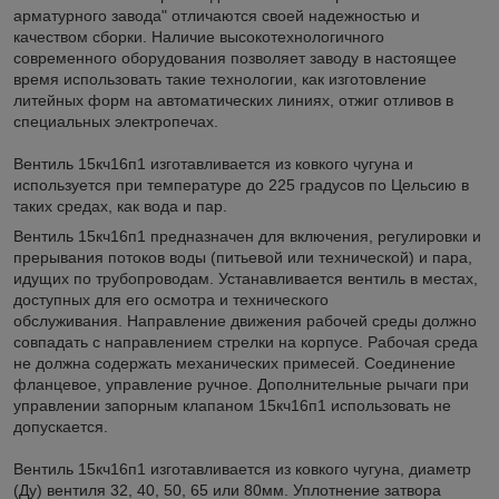
арматурного завода" отличаются своей надежностью и
качеством сборки. Наличие высокотехнологичного
современного оборудования позволяет заводу в настоящее
время использовать такие технологии, как изготовление
литейных форм на автоматических линиях, отжиг отливов в
специальных электропечах.
Вентиль 15кч16п1 изготавливается из ковкого чугуна и
используется при температуре до 225 градусов по Цельсию в
таких средах, как вода и пар.
Вентиль 15кч16п1 предназначен для включения, регулировки и
прерывания потоков воды (питьевой или технической) и пара,
идущих по трубопроводам. Устанавливается вентиль в местах,
доступных для его осмотра и технического
обслуживания. Направление движения рабочей среды должно
совпадать с направлением стрелки на корпусе. Рабочая среда
не должна содержать механических примесей. Соединение
фланцевое, управление ручное. Дополнительные рычаги при
управлении запорным клапаном 15кч16п1 использовать не
допускается.
Вентиль 15кч16п1 изготавливается из ковкого чугуна, диаметр
(Ду) вентиля 32, 40, 50, 65 или 80мм. Уплотнение затвора