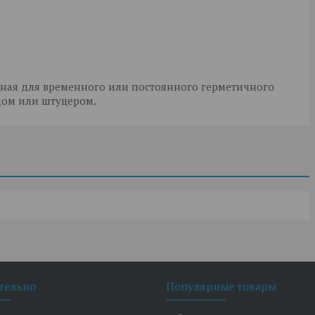
нная для временного или постоянного герметичного
дом или штуцером.
тельно
Популярные товары