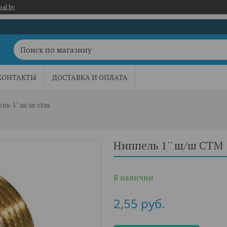
eal.by
КОНТАКТЫ
ДОСТАВКА И ОПЛАТА
ль 1'' ш/ш сtm
Ниппель 1'' ш/ш СTM
В наличии
2,55
руб.