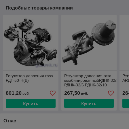
Подобные товары компании
Регулятор давления газа
Регулятор давления газа
Рег
РДГ-50-Н(В)
комбинированныйРДНК-32/3
AR
РДНК-32/6 РДНК-32/10
801,20
267,50
26
руб.
руб.
Купить
Купить
О нас